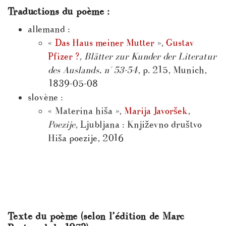
Traductions du poème :
allemand :
«
Das Haus meiner Mutter
»,
Gustav
Pfizer ?
,
Blätter zur Kunder der Literatur
des Auslands, n° 53-54
, p. 215, Munich,
1839-05-08
slovène :
« Materina hiša »,
Marija Javoršek
,
Poezije
, Ljubljana : Književno društvo
Hiša poezije, 2016
Texte du poème (selon l’édition de Marc