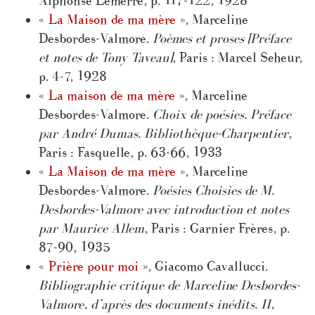
Alphonse Lemerre, p. 117-122, 1928
«
La Maison de ma mère
», Marceline
Desbordes-Valmore.
Poèmes et proses [Préface
et notes de Tony Taveau]
, Paris : Marcel Seheur,
p. 4-7, 1928
«
La maison de ma mère
», Marceline
Desbordes-Valmore.
Choix de poésies. Préface
par André Dumas. Bibliothèque-Charpentier
,
Paris : Fasquelle, p. 63-66, 1933
«
La Maison de ma mère
», Marceline
Desbordes-Valmore.
Poésies Choisies de M.
Desbordes-Valmore avec introduction et notes
par Maurice Allem
, Paris : Garnier Frères, p.
87-90, 1935
«
Prière pour moi
», Giacomo Cavallucci.
Bibliographie critique de Marceline Desbordes-
Valmore, d’après des documents inédits. II,