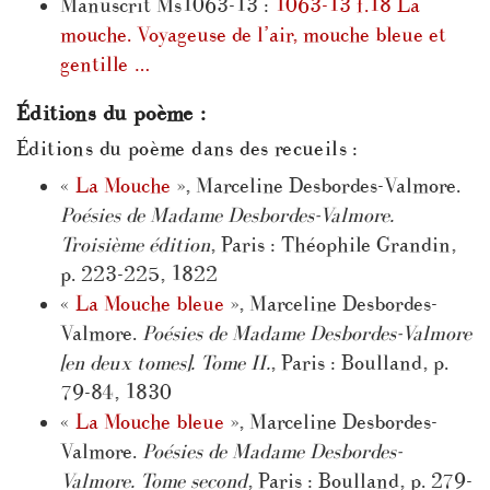
Manuscrit Ms1063-13 :
1063-13 f.18 La
mouche. Voyageuse de l’air, mouche bleue et
gentille …
Éditions du poème :
Éditions du poème dans des recueils :
«
La Mouche
», Marceline Desbordes-Valmore.
Poésies de Madame Desbordes-Valmore.
Troisième édition
, Paris : Théophile Grandin,
p. 223-225, 1822
«
La Mouche bleue
», Marceline Desbordes-
Valmore.
Poésies de Madame Desbordes-Valmore
[en deux tomes]. Tome II.
, Paris : Boulland, p.
79-84, 1830
«
La Mouche bleue
», Marceline Desbordes-
Valmore.
Poésies de Madame Desbordes-
Valmore. Tome second
, Paris : Boulland, p. 279-