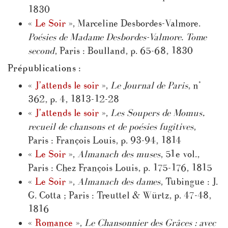
1830
«
Le Soir
», Marceline Desbordes-Valmore.
Poésies de Madame Desbordes-Valmore. Tome
second
, Paris : Boulland, p. 65-68, 1830
Prépublications :
«
J’attends le soir
»,
Le Journal de Paris
, n°
362, p. 4, 1813-12-28
«
J’attends le soir
»,
Les Soupers de Momus,
recueil de chansons et de poésies fugitives
,
Paris : François Louis, p. 93-94, 1814
«
Le Soir
»,
Almanach des muses
, 51e vol.,
Paris : Chez François Louis, p. 175-176, 1815
«
Le Soir
»,
Almanach des dames
, Tubingue : J.
G. Cotta ; Paris : Treuttel & Würtz, p. 47-48,
1816
«
Romance
»,
Le Chansonnier des Grâces : avec