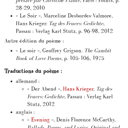
préface par Christine Planté
, Paris : Points, p.
28-29, 2010
« Le Soir », Marceline Desbordes-Valmore,
Hans Krieger.
Tag des Feuers: Gedichte
,
Passau : Verlag Karl Stutz, p. 96-98, 2012
Autre édition du poème :
« Le soir », Geoffrey Grigson.
The Gambit
Book of Love Poems
, p. 105-106, 1975
Traductions du poème :
allemand :
« Der Abend »,
Hans Krieger
,
Tag des
Feuers: Gedichte
, Passau : Verlag Karl
Stutz, 2012
anglais :
«
Evening
», Denis Florence McCarthy,
Ballads, Poems, and Lyrics, Original and