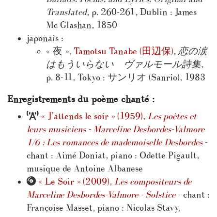
Translated
, p. 260-261, Dublin : James
Mc Glashan, 1850
japonais :
« 夜 »,
Tamotsu Tanabe (田辺保)
,
恋の涙
はもういらない ヴァルモール詩集
,
p. 8-11, Tokyo : サンリオ (Sanrio), 1983
Enregistrements du poème chanté :
« J’attends le soir » (1959),
Les poètes et
leurs musiciens - Marceline Desbordes-Valmore
1/6 : Les romances de mademoiselle Desbordes
-
chant : Aimé Doniat, piano : Odette Pigault,
musique de Antoine Albanese
« Le Soir » (2009),
Les compositeurs de
Marceline Desbordes-Valmore - Solstice
- chant :
Françoise Masset, piano : Nicolas Stavy,