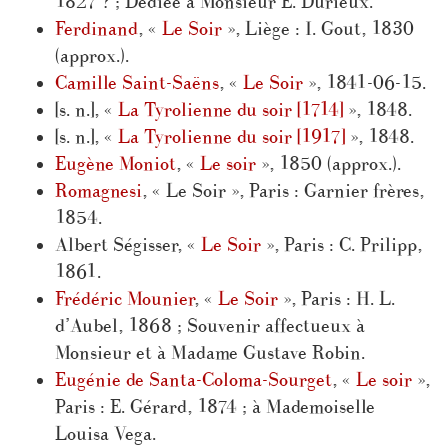
1827 ? ; Dédiée à Monsieur E. Durieux.
Ferdinand
, «
Le Soir
», Liège : I. Gout, 1830
(approx.).
Camille Saint-Saëns
, «
Le Soir
», 1841-06-15.
[s. n.], «
La Tyrolienne du soir [1714]
», 1848.
[s. n.], «
La Tyrolienne du soir [1917]
», 1848.
Eugène Moniot
, «
Le soir
», 1850 (approx.).
Romagnesi
, « Le Soir », Paris : Garnier frères,
1854.
Albert Ségisser, «
Le Soir
», Paris : C. Prilipp,
1861.
Frédéric Mounier
, «
Le Soir
», Paris : H. L.
d’Aubel, 1868 ; Souvenir affectueux à
Monsieur et à Madame Gustave Robin.
Eugénie de Santa-Coloma-Sourget
, «
Le soir
»,
Paris : E. Gérard, 1874 ; à Mademoiselle
Louisa Vega.