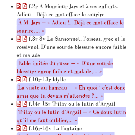
f.2r À Monsieur Jars et à ses enfants.
Adieu... Déjà ce mot efface le sourire
À M. Jars — « Adieu !... Déjà ce mot efface le
sourire,… »
f.3r-8v Le Sansonnet, l’oiseau grec et le
rossignol. D’une sourde blessure encore faible
et malade
Fable imitée du russe — « D’une sourde
blessure encor faible et malade,… »
f.10r-13r Idylle
La visite au hameau — « Eh quoi ! c’est donc
ainsi que tu devais m’attendre ?… »
f.14r-15r Trilby ou le lutin d’Argail
Trilby ou le lutin d’Argail — « Ce doux lutin
qu’il me faut oublier,… »
f.16r-16v La Fontaine