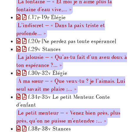
La fontaine — « Et moi je n’aime plus la
fontaine d’eau vive,… »
f.17r-19r Élégie
L’indiscret — « Dans la paix triste et
profonde… »
f.20r [Ne perdez pas toute espérance]
f.29v Stances
La jalousie — « Qu’as-tu fait d’un aveu doux à
ton espérance ?… »
f.30r-32v Élégie
À ma sœur — « Que veux-tu ? je l’aimais. Lui
seul savait me plaire ;… »
f.34r-35v Le petit Menteur. Conte
d’enfant
Le petit menteur — « Venez bien près, plus
près, qu’on ne puisse m’entendre :… »
f.38r-38v Stances