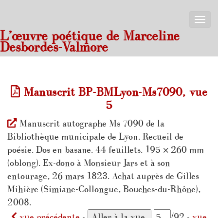
Toggle
naviga
L’œuvre poétique de Marceline
Desbordes-Valmore
Manuscrit BP-BMLyon-Ms7090, vue
5
Manuscrit autographe Ms 7090 de la
Bibliothèque municipale de Lyon. Recueil de
poésie. Dos en basane. 44 feuillets. 195 × 260 mm
(oblong). Ex-dono à Monsieur Jars et à son
entourage, 26 mars 1823. Achat auprès de Gilles
Mihière (Simiane-Collongue, Bouches-du-Rhône),
2008.
vue précédente
-
/92 -
vue