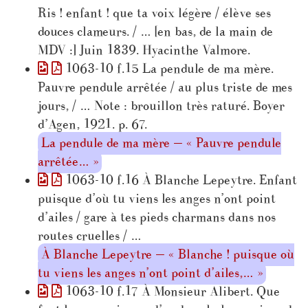
Ris ! enfant ! que ta voix légère / élève ses
douces clameurs. / … [en bas, de la main de
MDV :] Juin 1839. Hyacinthe Valmore.
1063-10 f.15 La pendule de ma mère.
Pauvre pendule arrêtée / au plus triste de mes
jours, / … Note : brouillon très raturé. Boyer
d’Agen, 1921. p. 67.
La pendule de ma mère — « Pauvre pendule
arrêtée… »
1063-10 f.16 À Blanche Lepeytre. Enfant
puisque d’où tu viens les anges n’ont point
d’ailes / gare à tes pieds charmans dans nos
routes cruelles / …
À Blanche Lepeytre — « Blanche ! puisque où
tu viens les anges n’ont point d’ailes,… »
1063-10 f.17 À Monsieur Alibert. Que