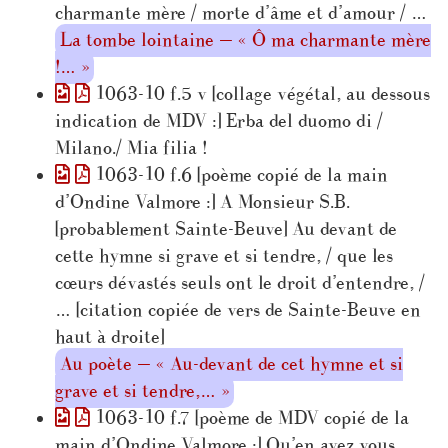
charmante mère / morte d’âme et d’amour / …
La tombe lointaine — « Ô ma charmante mère
!… »
1063-10 f.5 v [collage végétal, au dessous
indication de MDV :] Erba del duomo di /
Milano./ Mia filia !
1063-10 f.6 [poème copié de la main
d’Ondine Valmore :] A Monsieur S.B.
[probablement Sainte-Beuve] Au devant de
cette hymne si grave et si tendre, / que les
cœurs dévastés seuls ont le droit d’entendre, /
… [citation copiée de vers de Sainte-Beuve en
haut à droite]
Au poète — « Au-devant de cet hymne et si
grave et si tendre,… »
1063-10 f.7 [poème de MDV copié de la
main d’Ondine Valmore :] Qu’en avez vous