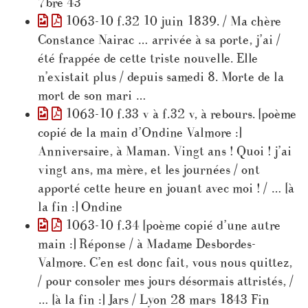
7bre 43
1063-10 f.32 10 juin 1839. / Ma chère
Constance Nairac … arrivée à sa porte, j’ai /
été frappée de cette triste nouvelle. Elle
n’existait plus / depuis samedi 8. Morte de la
mort de son mari …
1063-10 f.33 v à f.32 v, à rebours. [poème
copié de la main d’Ondine Valmore :]
Anniversaire, à Maman. Vingt ans ! Quoi ! j’ai
vingt ans, ma mère, et les journées / ont
apporté cette heure en jouant avec moi ! / … [à
la fin :] Ondine
1063-10 f.34 [poème copié d’une autre
main :] Réponse / à Madame Desbordes-
Valmore. C’en est donc fait, vous nous quittez,
/ pour consoler mes jours désormais attristés, /
… [à la fin :] Jars / Lyon 28 mars 1843 Fin