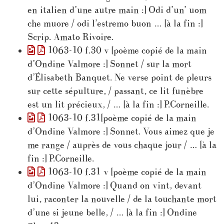
en italien d’une autre main :] Odi d’un’ uom
che muore / odi l’estremo buon … [à la fin :]
Scrip. Amato Rivoire.
1063-10 f.30 v [poème copié de la main
d’Ondine Valmore :] Sonnet / sur la mort
d’Élisabeth Banquet. Ne verse point de pleurs
sur cette sépulture, / passant, ce lit funèbre
est un lit précieux, / … [à la fin :] P.Corneille.
1063-10 f.31[poème copié de la main
d’Ondine Valmore :] Sonnet. Vous aimez que je
me range / auprès de vous chaque jour / … [à la
fin :] P.Corneille.
1063-10 f.31 v [poème copié de la main
d’Ondine Valmore :] Quand on vint, devant
lui, raconter la nouvelle / de la touchante mort
d’une si jeune belle, / … [à la fin :] Ondine