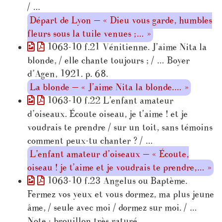
/ …
Départ de Lyon — « Dieu vous garde, humbles
fleurs sous la tuile venues ;… »
1063-10 f.21 Vénitienne. J’aime Nita la
blonde, / elle chante toujours ; / … Boyer
d’Agen, 1921. p. 68.
La blonde — « J’aime Nita la blonde.… »
1063-10 f.22 L’enfant amateur
d’oiseaux. Écoute oiseau, je t’aime ! et je
voudrais te prendre / sur un toit, sans témoins
comment peux-tu chanter ? / …
L’enfant amateur d’oiseaux — « Écoute,
oiseau ! je t’aime et je voudrais te prendre,… »
1063-10 f.23 Angelus ou Baptème.
Fermez vos yeux et vous dormez, ma plus jeune
âme, / seule avec moi / dormez sur moi. / …
Note : brouillon très raturé.