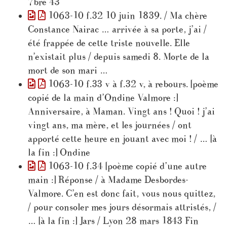
7bre 43
1063-10 f.32 10 juin 1839. / Ma chère
Constance Nairac … arrivée à sa porte, j’ai /
été frappée de cette triste nouvelle. Elle
n’existait plus / depuis samedi 8. Morte de la
mort de son mari …
1063-10 f.33 v à f.32 v, à rebours. [poème
copié de la main d’Ondine Valmore :]
Anniversaire, à Maman. Vingt ans ! Quoi ! j’ai
vingt ans, ma mère, et les journées / ont
apporté cette heure en jouant avec moi ! / … [à
la fin :] Ondine
1063-10 f.34 [poème copié d’une autre
main :] Réponse / à Madame Desbordes-
Valmore. C’en est donc fait, vous nous quittez,
/ pour consoler mes jours désormais attristés, /
… [à la fin :] Jars / Lyon 28 mars 1843 Fin