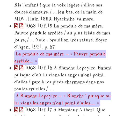
Ris ! enfant ! que ta voix légère / élève ses
douces clameurs. / … [en bas, de la main de
MDV :] Juin 1839. Hyacinthe Valmore.
1063-10 f.15 La pendule de ma mère.
Pauvre pendule arrêtée / au plus triste de mes
jours, / … Note : brouillon très raturé. Boyer
d’Agen, 1921. p. 67.
La pendule de ma mère — « Pauvre pendule
arrêtée… »
1063-10 f.16 À Blanche Lepeytre. Enfant
puisque d’où tu viens les anges n’ont point
d’ailes / gare à tes pieds charmans dans nos
routes cruelles / …
À Blanche Lepeytre — « Blanche ! puisque où
tu viens les anges n’ont point d’ailes,… »
1063-10 f.17 À Monsieur Alibert. Que