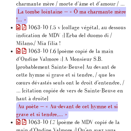
charmante mère / morte d’âme et d’amour / …
La tombe lointaine — « Ô ma charmante mère
!… »
1063-10 f.5 v [collage végétal, au dessous
indication de MDV :] Erba del duomo di /
Milano./ Mia filia !
1063-10 f.6 [poème copié de la main
d’Ondine Valmore :] A Monsieur S.B.
[probablement Sainte-Beuve] Au devant de
cette hymne si grave et si tendre, / que les
cœurs dévastés seuls ont le droit d’entendre, /
… [citation copiée de vers de Sainte-Beuve en
haut à droite]
Au poète — « Au-devant de cet hymne et si
grave et si tendre,… »
1063-10 f.7 [poème de MDV copié de la
main d’Ondine Valmore :] Qu’en avez vous