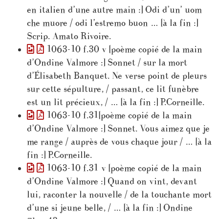
en italien d’une autre main :] Odi d’un’ uom
che muore / odi l’estremo buon … [à la fin :]
Scrip. Amato Rivoire.
1063-10 f.30 v [poème copié de la main
d’Ondine Valmore :] Sonnet / sur la mort
d’Élisabeth Banquet. Ne verse point de pleurs
sur cette sépulture, / passant, ce lit funèbre
est un lit précieux, / … [à la fin :] P.Corneille.
1063-10 f.31[poème copié de la main
d’Ondine Valmore :] Sonnet. Vous aimez que je
me range / auprès de vous chaque jour / … [à la
fin :] P.Corneille.
1063-10 f.31 v [poème copié de la main
d’Ondine Valmore :] Quand on vint, devant
lui, raconter la nouvelle / de la touchante mort
d’une si jeune belle, / … [à la fin :] Ondine