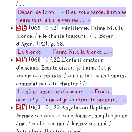
/ …
Départ de Lyon — « Dieu vous garde, humbles
fleurs sous la tuile venues ;… »
1063-10 f.21 Vénitienne. J’aime Nita la
blonde, / elle chante toujours ; / … Boyer
d’Agen, 1921. p. 68.
La blonde — « J’aime Nita la blonde.… »
1063-10 f.22 L’enfant amateur
d’oiseaux. Écoute oiseau, je t’aime ! et je
voudrais te prendre / sur un toit, sans témoins
comment peux-tu chanter ? / …
L’enfant amateur d’oiseaux — « Écoute,
oiseau ! je t’aime et je voudrais te prendre,… »
1063-10 f.23 Angelus ou Baptème.
Fermez vos yeux et vous dormez, ma plus jeune
âme, / seule avec moi / dormez sur moi. / …
Note : brouillon très raturé.