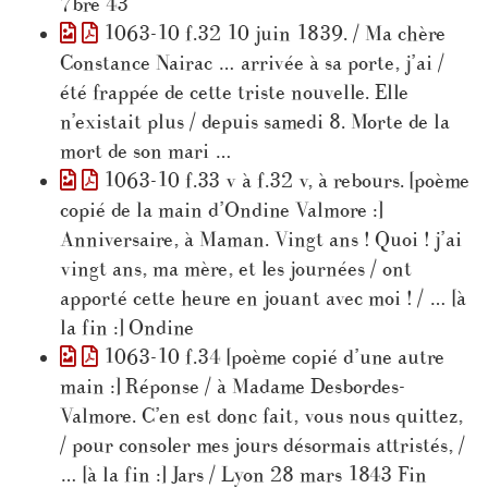
7bre 43
1063-10 f.32 10 juin 1839. / Ma chère
Constance Nairac … arrivée à sa porte, j’ai /
été frappée de cette triste nouvelle. Elle
n’existait plus / depuis samedi 8. Morte de la
mort de son mari …
1063-10 f.33 v à f.32 v, à rebours. [poème
copié de la main d’Ondine Valmore :]
Anniversaire, à Maman. Vingt ans ! Quoi ! j’ai
vingt ans, ma mère, et les journées / ont
apporté cette heure en jouant avec moi ! / … [à
la fin :] Ondine
1063-10 f.34 [poème copié d’une autre
main :] Réponse / à Madame Desbordes-
Valmore. C’en est donc fait, vous nous quittez,
/ pour consoler mes jours désormais attristés, /
… [à la fin :] Jars / Lyon 28 mars 1843 Fin