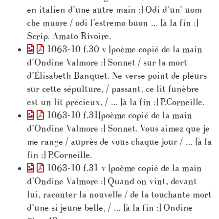
en italien d’une autre main :] Odi d’un’ uom
che muore / odi l’estremo buon … [à la fin :]
Scrip. Amato Rivoire.
1063-10 f.30 v [poème copié de la main
d’Ondine Valmore :] Sonnet / sur la mort
d’Élisabeth Banquet. Ne verse point de pleurs
sur cette sépulture, / passant, ce lit funèbre
est un lit précieux, / … [à la fin :] P.Corneille.
1063-10 f.31[poème copié de la main
d’Ondine Valmore :] Sonnet. Vous aimez que je
me range / auprès de vous chaque jour / … [à la
fin :] P.Corneille.
1063-10 f.31 v [poème copié de la main
d’Ondine Valmore :] Quand on vint, devant
lui, raconter la nouvelle / de la touchante mort
d’une si jeune belle, / … [à la fin :] Ondine