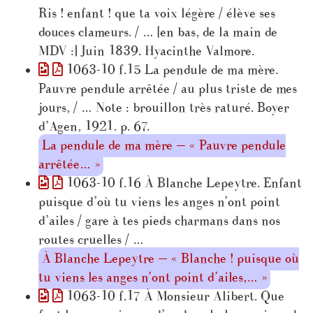
Ris ! enfant ! que ta voix légère / élève ses
douces clameurs. / … [en bas, de la main de
MDV :] Juin 1839. Hyacinthe Valmore.
1063-10 f.15 La pendule de ma mère.
Pauvre pendule arrêtée / au plus triste de mes
jours, / … Note : brouillon très raturé. Boyer
d’Agen, 1921. p. 67.
La pendule de ma mère — « Pauvre pendule
arrêtée… »
1063-10 f.16 À Blanche Lepeytre. Enfant
puisque d’où tu viens les anges n’ont point
d’ailes / gare à tes pieds charmans dans nos
routes cruelles / …
À Blanche Lepeytre — « Blanche ! puisque où
tu viens les anges n’ont point d’ailes,… »
1063-10 f.17 À Monsieur Alibert. Que