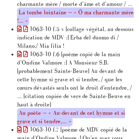
charmante mère / morte d’âme et d’amour / …
La tombe lointaine — « Ô ma charmante mère
!… »
1063-10 f.5 v [collage végétal, au dessous
indication de MDV :] Erba del duomo di /
Milano./ Mia filia !
1063-10 f.6 [poème copié de la main
d’Ondine Valmore :] A Monsieur S.B.
[probablement Sainte-Beuve] Au devant de
cette hymne si grave et si tendre, / que les
cœurs dévastés seuls ont le droit d’entendre, /
… [citation copiée de vers de Sainte-Beuve en
haut à droite]
Au poète — « Au-devant de cet hymne et si
grave et si tendre,… »
1063-10 f.7 [poème de MDV copié de la
main d’Ondine Valmore :] Qu’en avez vous