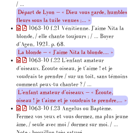
/ …
Départ de Lyon — « Dieu vous garde, humbles
fleurs sous la tuile venues ;… »
1063-10 f.21 Vénitienne. J’aime Nita la
blonde, / elle chante toujours ; / … Boyer
d’Agen, 1921. p. 68.
La blonde — « J’aime Nita la blonde.… »
1063-10 f.22 L’enfant amateur
d’oiseaux. Écoute oiseau, je t’aime ! et je
voudrais te prendre / sur un toit, sans témoins
comment peux-tu chanter ? / …
L’enfant amateur d’oiseaux — « Écoute,
oiseau ! je t’aime et je voudrais te prendre,… »
1063-10 f.23 Angelus ou Baptème.
Fermez vos yeux et vous dormez, ma plus jeune
âme, / seule avec moi / dormez sur moi. / …
Note : brouillon très raturé.