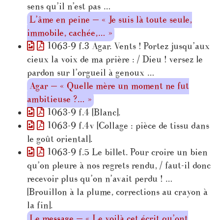
sens qu’il n’est pas …
L’âme en peine — « Je suis là toute seule,
immobile, cachée,… »
1063-9 f.3 Agar. Vents ! Portez jusqu’aux
cieux la voix de ma prière : / Dieu ! versez le
pardon sur l’orgueil à genoux …
Agar — « Quelle mère un moment ne fut
ambitieuse ?… »
1063-9 f.4 [Blanc].
1063-9 f.4v [Collage : pièce de tissu dans
le goût oriental].
1063-9 f.5 Le billet. Pour croire un bien
qu’on pleure à nos regrets rendu, / faut-il donc
recevoir plus qu’on n’avait perdu ! …
[Brouillon à la plume, corrections au crayon à
la fin].
Le message — « Le voilà cet écrit qu’ont