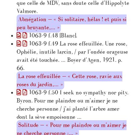
que celle de MDV, sans doute celle d’Hippolyte
Valmore.
Abnégation — « Si solitaire, hélas ! et puis si
peu bruyante,… »
1063-9 f.48 [Blanc].
1063-9 f.49 La rose effeuillée. Une rose,
Ophélie, inutile larcin, / par l’ondée orageuse
avait été touchée. … Boyer d’Agen, 1921. p.
66.
La rose effeuillée — « Cette rose, ravie aux
roses du jardin,… »
1063-9 f.50 I seek no sympathy nor pity.
Byron. Pour me plaindre ou m’aimer je ne
cherche personne / j’ai planté l’arbre amer
dont la sève empoisonne …
Solitude — « Pour me plaindre ou m’aimer je
ne cherche personne ;… »