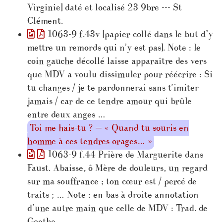
Virginie] daté et localisé 23 9bre --- St
Clément.
1063-9 f.43v [papier collé dans le but d’y
mettre un remords qui n’y est pas]. Note : le
coin gauche décollé laisse apparaître des vers
que MDV a voulu dissimuler pour réécrire : Si
tu changes / je te pardonnerai sans t’imiter
jamais / car de ce tendre amour qui brûle
entre deux anges …
Toi me hais-tu ? — « Quand tu souris en
homme à ces tendres orages… »
1063-9 f.44 Prière de Marguerite dans
Faust. Abaisse, ô Mère de douleurs, un regard
sur ma souffrance ; ton cœur est / percé de
traits ; … Note : en bas à droite annotation
d’une autre main que celle de MDV : Trad. de
Goethe.