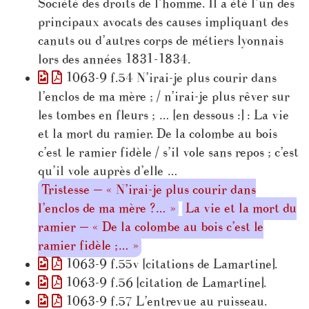
Société des droits de l’homme. Il a été l’un des
principaux avocats des causes impliquant des
canuts ou d’autres corps de métiers lyonnais
lors des années 1831-1834.
1063-9 f.54 N’irai-je plus courir dans
l’enclos de ma mère ; / n’irai-je plus rêver sur
les tombes en fleurs ; … [en dessous :] : La vie
et la mort du ramier. De la colombe au bois
c’est le ramier fidèle / s’il vole sans repos ; c’est
qu’il vole auprès d’elle …
Tristesse — « N’irai-je plus courir dans
l’enclos de ma mère ?… »
La vie et la mort du
ramier — « De la colombe au bois c’est le
ramier fidèle ;… »
1063-9 f.55v [citations de Lamartine].
1063-9 f.56 [citation de Lamartine].
1063-9 f.57 L’entrevue au ruisseau.