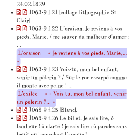
24.02.1829
1063-9 f.21 [collage lithographie St
Clair].
1063-9 f.22 L’oraison. Je reviens à vos
pieds, Marie, / me sauver du malheur d’aimer ;
…
L’oraison — « Je reviens à vos pieds, Marie,…
»
1063-9 f.23 Vois-tu, mon bel enfant,
venir un pèlerin ? / Sur le roc escarpé comme
il monte avec peine ! …
L’exilée — « « Vois-tu, mon bel enfant, venir
un pèlerin ?… »
1063-9 f.25 [Blanc].
1063-9 f.26 Le billet. Je sais lire, ô
bonheur ! ô clarté ! je sais lire ; ô paroles sans
bruit qui consolent l’amour ! …