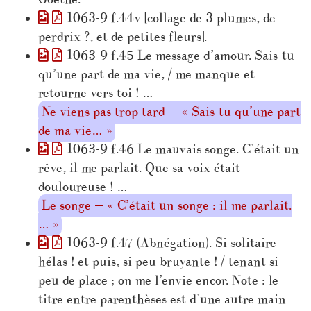
1063-9 f.44v [collage de 3 plumes, de
perdrix ?, et de petites fleurs].
1063-9 f.45 Le message d’amour. Sais-tu
qu’une part de ma vie, / me manque et
retourne vers toi ! …
Ne viens pas trop tard — « Sais-tu qu’une part
de ma vie… »
1063-9 f.46 Le mauvais songe. C’était un
rêve, il me parlait. Que sa voix était
douloureuse ! …
Le songe — « C’était un songe : il me parlait.
… »
1063-9 f.47 (Abnégation). Si solitaire
hélas ! et puis, si peu bruyante ! / tenant si
peu de place ; on me l’envie encor. Note : le
titre entre parenthèses est d’une autre main