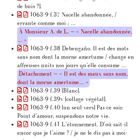
de buis ?].
1063-9 f.37 Nacelle abandonnée, /
errante comme moi ; …
À Monsieur A. de L. — « Nacelle abandonnée,
… »
1063-9 f.38 Debengaño. Il est des mots
sans nom dont la morne amertume / change en
affreuses nuits nos jours qu’elle consume …
Détachement — « Il est des maux sans nom,
dont la morne amertume… »
1063-9 f.39 [Blanc].
1063-9 f.39v [collage végétal].
1063-9 f.40 [un seul vers] Pas ce soir.
Point d’amour, suspendons notre vie.
1063-9 f.41 L’étonnement. D’où sait-il
encor que je l’aime ? / je ne le dis pas à moi-