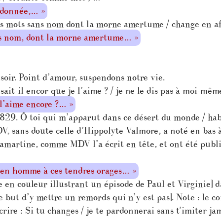
ndonnée,… »
s mots sans nom dont la morne amertume / change en af
ns nom, dont la morne amertume… »
soir. Point d’amour, suspendons notre vie.
it-il encor que je l’aime ? / je ne le dis pas à moi-mêm
 l’aime encore ?… »
29. Ô toi qui m’apparut dans ce désert du monde / habi
, sans doute celle d’Hippolyte Valmore, a noté en bas à g
martine, comme MDV l’a écrit en tête, et ont été publié
s en homme à ces tendres orages… »
en couleur illustrant un épisode de Paul et Virginie] da
 but d’y mettre un remords qui n’y est pas]. Note : le co
re : Si tu changes / je te pardonnerai sans t’imiter ja