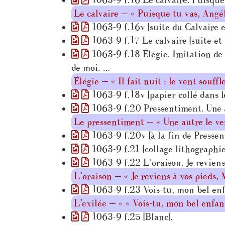
1063-9 f.16 Le calvaire. Puisque 
Le calvaire — « Puisque tu vas, Angé
1063-9 f.16v [suite du Calvaire et
1063-9 f.17 Le calvaire [suite et
1063-9 f.18 Élégie. Imitation de l’
de moi. …
Élégie — « Il fait nuit : le vent souff
1063-9 f.18v [papier collé dans l
1063-9 f.20 Pressentiment. Une aut
Le pressentiment — « Une autre le verr
1063-9 f.20v [à la fin de Presse
1063-9 f.21 [collage lithographie 
1063-9 f.22 L’oraison. Je reviens
L’oraison — « Je reviens à vos pieds,
1063-9 f.23 Vois-tu, mon bel enfa
L’exilée — « « Vois-tu, mon bel enfan
1063-9 f.25 [Blanc].