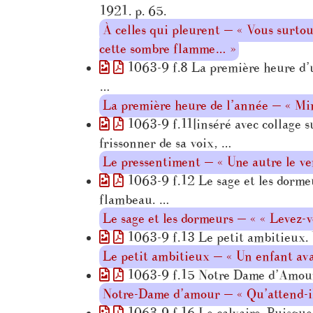
1921. p. 65.
À celles qui pleurent — « Vous surtout
cette sombre flamme… »
1063-9 f.8 La première heure d’un
…
La première heure de l’année — « Minu
1063-9 f.11[inséré avec collage su
frissonner de sa voix, …
Le pressentiment — « Une autre le verr
1063-9 f.12 Le sage et les dormeur
flambeau. …
Le sage et les dormeurs — « « Levez-v
1063-9 f.13 Le petit ambitieux. Un
Le petit ambitieux — « Un enfant avai
1063-9 f.15 Notre Dame d’Amour. 
Notre-Dame d’amour — « Qu’attend-il