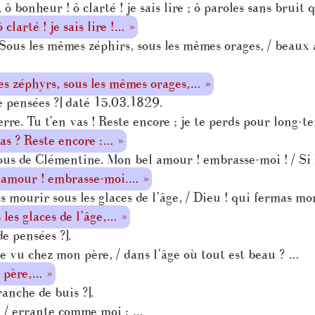
, ô bonheur ! ô clarté ! je sais lire ; ô paroles sans brui
 clarté ! je sais lire !… »
ous les mêmes zéphirs, sous les mêmes orages, / beaux 
s zéphyrs, sous les mêmes orages,… »
e pensées ?] daté 15.03.1829.
re. Tu t’en vas ! Reste encore ; je te perds pour long-t
as ? Reste encore :… »
us de Clémentine. Mon bel amour ! embrasse-moi ! / Si 
 amour ! embrasse-moi.… »
s mourir sous les glaces de l’âge, / Dieu ! qui fermas m
les glaces de l’âge,… »
e pensées ?].
 vu chez mon père, / dans l’âge où tout est beau ? …
 père,… »
anche de buis ?].
 / errante comme moi ; …