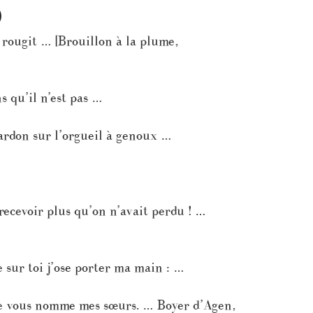
)
t rougit … [Brouillon à la plume,
s qu’il n’est pas …
pardon sur l’orgueil à genoux …
 recevoir plus qu’on n’avait perdu ! …
 sur toi j’ose porter ma main : …
z je vous nomme mes sœurs. … Boyer d’Agen,