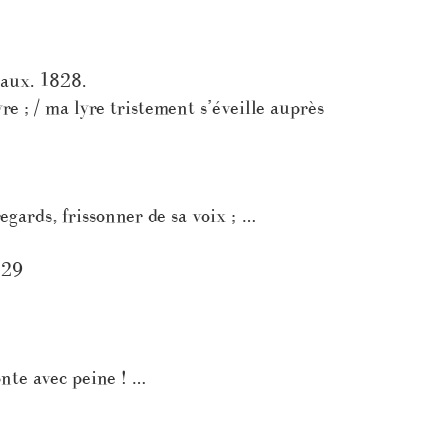
eaux. 1828.
yre ; / ma lyre tristement s’éveille auprès
egards, frissonner de sa voix ; …
829
nte avec peine ! …