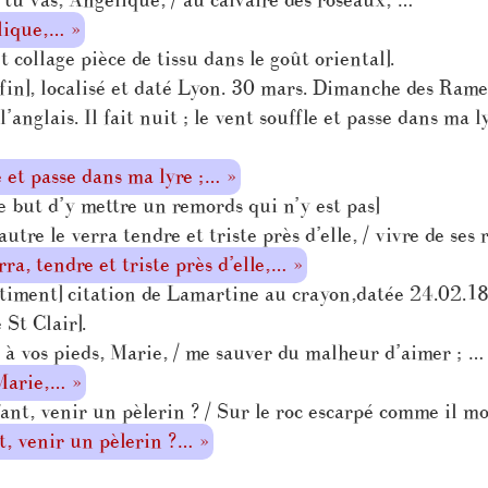
tu vas, Angélique, / au calvaire des roseaux, …
lique,… »
 collage pièce de tissu dans le goût oriental].
 fin], localisé et daté Lyon. 30 mars. Dimanche des Ram
anglais. Il fait nuit ; le vent souffle et passe dans ma l
le et passe dans ma lyre ;… »
e but d’y mettre un remords qui n’y est pas]
re le verra tendre et triste près d’elle, / vivre de ses r
a, tendre et triste près d’elle,… »
ntiment] citation de Lamartine au crayon,datée 24.02.1
St Clair].
 à vos pieds, Marie, / me sauver du malheur d’aimer ; …
 Marie,… »
nt, venir un pèlerin ? / Sur le roc escarpé comme il mo
t, venir un pèlerin ?… »