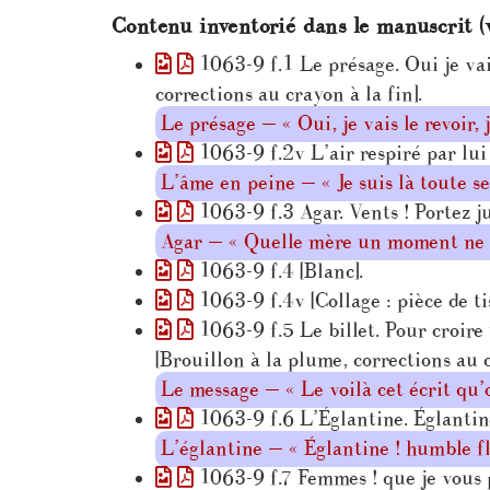
Contenu inventorié dans le manuscrit (
1063-9 f.1 Le présage. Oui je vais 
corrections au crayon à la fin].
Le présage — « Oui, je vais le revoir, j
1063-9 f.2v L’air respiré par lui 
L’âme en peine — « Je suis là toute s
1063-9 f.3 Agar. Vents ! Portez j
Agar — « Quelle mère un moment ne 
1063-9 f.4 [Blanc].
1063-9 f.4v [Collage : pièce de ti
1063-9 f.5 Le billet. Pour croire 
[Brouillon à la plume, corrections au c
Le message — « Le voilà cet écrit qu
1063-9 f.6 L’Églantine. Églantine
L’églantine — « Églantine ! humble f
1063-9 f.7 Femmes ! que je vous p