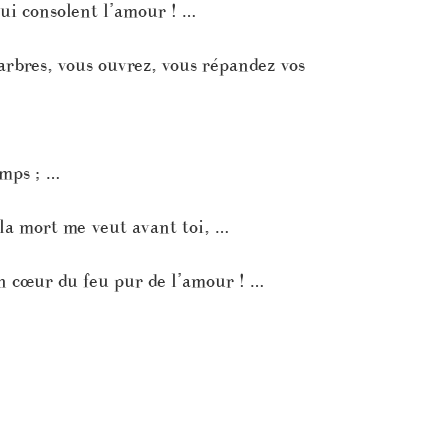
t qui consolent l’amour ! …
arbres, vous ouvrez, vous répandez vos
emps ; …
la mort me veut avant toi, …
on cœur du feu pur de l’amour ! …