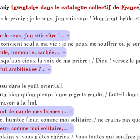
voir
inventaire dans le catalogue collectif de France
le revoir ; je le sens, j’en suis sure ! Mon front brûle e
e le sens, j’en suis sûre !… »
convient seul à ma vie ; je ne peux me souffrir où je sen
eule, immobile, cachée,… »
usqu’aux cieux la voix de ma prière : / Dieu ! versez le 
fut ambitieuse ?… »
ssu dans le goût oriental].
un bien qu’on pleure à nos regrets rendu, / faut-il donc
rayon à la fin].
’ont demandé mes larmes ;… »
, humble fleur, comme moi solitaire, / ne crains pas que
leur, comme moi solitaire,… »
lains si vous n’êtes chéries. / Vous toutes qui souffre