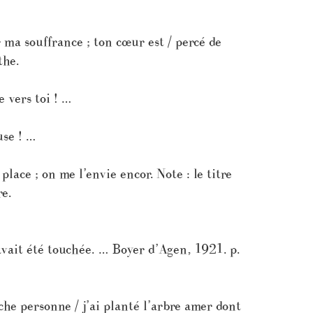
ma souffrance ; ton cœur est / percé de
the.
 vers toi ! …
use ! …
place ; on me l’envie encor. Note : le titre
e.
avait été touchée. … Boyer d’Agen, 1921. p.
he personne / j’ai planté l’arbre amer dont