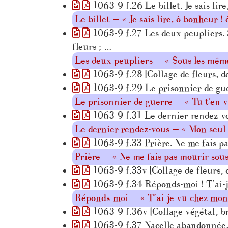
1063-9 f.26 Le billet. Je sais lire
Le billet — « Je sais lire, ô bonheur ! ô
1063-9 f.27 Les deux peupliers. S
fleurs ; …
Les deux peupliers — « Sous les même
1063-9 f.28 [Collage de fleurs, d
1063-9 f.29 Le prisonnier de guer
Le prisonnier de guerre — « Tu t’en v
1063-9 f.31 Le dernier rendez-vo
Le dernier rendez-vous — « Mon seul
1063-9 f.33 Prière. Ne me fais pa
Prière — « Ne me fais pas mourir sous 
1063-9 f.33v [Collage de fleurs, d
1063-9 f.34 Réponds-moi ! T’ai-je
Réponds-moi — « T’ai-je vu chez mon
1063-9 f.36v [Collage végétal, br
1063-9 f.37 Nacelle abandonnée,