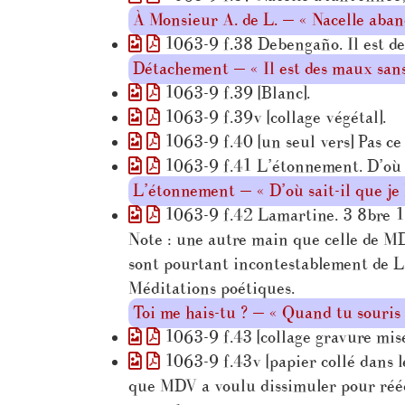
À Monsieur A. de L. — « Nacelle aba
1063-9 f.38 Debengaño. Il est de
Détachement — « Il est des maux sa
1063-9 f.39 [Blanc].
1063-9 f.39v [collage végétal].
1063-9 f.40 [un seul vers] Pas ce 
1063-9 f.41 L’étonnement. D’où sa
L’étonnement — « D’où sait-il que je
1063-9 f.42 Lamartine. 3 8bre 18
Note : une autre main que celle de MDV
sont pourtant incontestablement de La
Méditations poétiques.
Toi me hais-tu ? — « Quand tu souri
1063-9 f.43 [collage gravure mise 
1063-9 f.43v [papier collé dans le
que MDV a voulu dissimuler pour réécri