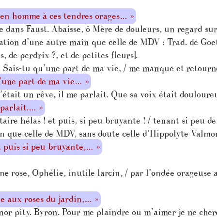
s en homme à ces tendres orages… »
dans Faust. Abaisse, ô Mère de douleurs, un regard sur 
tation d’une autre main que celle de MDV : Trad. de Goe
 de perdrix ?, et de petites fleurs].
Sais-tu qu’une part de ma vie, / me manque et retourne
u’une part de ma vie… »
tait un rêve, il me parlait. Que sa voix était douloure
 parlait.… »
ire hélas ! et puis, si peu bruyante ! / tenant si peu de 
n que celle de MDV, sans doute celle d’Hippolyte Valmor
et puis si peu bruyante,… »
ne rose, Ophélie, inutile larcin, / par l’ondée orageuse 
ie aux roses du jardin,… »
r pity. Byron. Pour me plaindre ou m’aimer je ne cherc