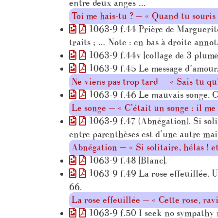
entre deux anges …
Toi me hais-tu ? — « Quand tu souri
1063-9 f.44 Prière de Marguerite 
traits ; … Note : en bas à droite anno
1063-9 f.44v [collage de 3 plumes,
1063-9 f.45 Le message d’amour. 
Ne viens pas trop tard — « Sais-tu q
1063-9 f.46 Le mauvais songe. C’é
Le songe — « C’était un songe : il me
1063-9 f.47 (Abnégation). Si solita
entre parenthèses est d’une autre mai
Abnégation — « Si solitaire, hélas ! 
1063-9 f.48 [Blanc].
1063-9 f.49 La rose effeuillée. U
66.
La rose effeuillée — « Cette rose, rav
1063-9 f.50 I seek no sympathy no