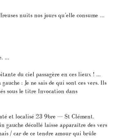
freuses nuits nos jours qu’elle consume …
e. …
tante du ciel passagère en ces lieux ! …
auche : Je ne sais de qui sont ces vers. Ils
s sous le titre Invocation dans
té et localisé 23 9bre --- St Clément.
in gauche décollé laisse apparaître des vers
mais / car de ce tendre amour qui brûle