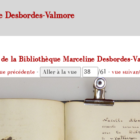
e Desbordes-Valmore
e la Bibliothèque Marceline Desbordes-Va
ue précédente
-
/61 -
vue suivan