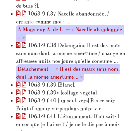
de buis ?].
1063-9 f.37 Nacelle abandonnée, /
errante comme moi ; …
À Monsieur A. de L. — « Nacelle abandonnée,
… »
1063-9 f.38 Debengaño. Il est des mots
sans nom dont la morne amertume / change en
affreuses nuits nos jours qu’elle consume …
Détachement — « Il est des maux sans nom,
dont la morne amertume… »
1063-9 f.39 [Blanc].
1063-9 f.39v [collage végétal].
1063-9 f.40 [un seul vers] Pas ce soir.
Point d’amour, suspendons notre vie.
1063-9 f.41 L’étonnement. D’où sait-il
encor que je l’aime ? / je ne le dis pas à moi-