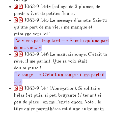
1063-9 f.44v [collage de 3 plumes, de
perdrix ?, et de petites fleurs].
1063-9 f.45 Le message d’amour. Sais-tu
qu’une part de ma vie, / me manque et
retourne vers toi ! …
Ne viens pas trop tard — « Sais-tu qu’une part
de ma vie… »
1063-9 f.46 Le mauvais songe. C’était un
rêve, il me parlait. Que sa voix était
douloureuse ! …
Le songe — « C’était un songe : il me parlait.
… »
1063-9 f.47 (Abnégation). Si solitaire
hélas ! et puis, si peu bruyante ! / tenant si
peu de place ; on me l’envie encor. Note : le
titre entre parenthèses est d’une autre main