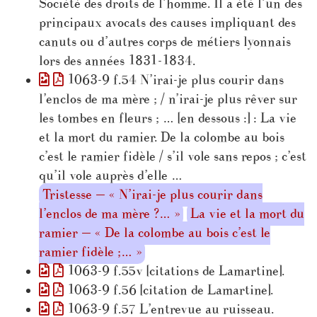
Société des droits de l’homme. Il a été l’un des
principaux avocats des causes impliquant des
canuts ou d’autres corps de métiers lyonnais
lors des années 1831-1834.
1063-9 f.54 N’irai-je plus courir dans
l’enclos de ma mère ; / n’irai-je plus rêver sur
les tombes en fleurs ; … [en dessous :] : La vie
et la mort du ramier. De la colombe au bois
c’est le ramier fidèle / s’il vole sans repos ; c’est
qu’il vole auprès d’elle …
Tristesse — « N’irai-je plus courir dans
l’enclos de ma mère ?… »
La vie et la mort du
ramier — « De la colombe au bois c’est le
ramier fidèle ;… »
1063-9 f.55v [citations de Lamartine].
1063-9 f.56 [citation de Lamartine].
1063-9 f.57 L’entrevue au ruisseau.