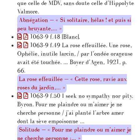
que celle de MDV, sans doute celle d’Hippolyte
Valmore.
Abnégation — « Si solitaire, hélas ! et puis si
peu bruyante,… »
1063-9 f.48 [Blanc].
1063-9 f.49 La rose effeuillée. Une rose,
Ophélie, inutile larcin, / par l’ondée orageuse
avait été touchée. … Boyer d’Agen, 1921. p.
66.
La rose effeuillée — « Cette rose, ravie aux
roses du jardin,… »
1063-9 f.50 I seek no sympathy nor pity.
Byron. Pour me plaindre ou m’aimer je ne
cherche personne / j’ai planté l’arbre amer
dont la sève empoisonne …
Solitude — « Pour me plaindre ou m’aimer je
ne cherche personne ;… »