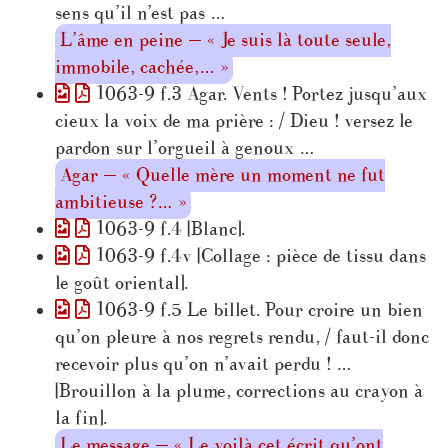
sens qu’il n’est pas …
L’âme en peine — « Je suis là toute seule,
immobile, cachée,… »
1063-9 f.3 Agar. Vents ! Portez jusqu’aux
cieux la voix de ma prière : / Dieu ! versez le
pardon sur l’orgueil à genoux …
Agar — « Quelle mère un moment ne fut
ambitieuse ?… »
1063-9 f.4 [Blanc].
1063-9 f.4v [Collage : pièce de tissu dans
le goût oriental].
1063-9 f.5 Le billet. Pour croire un bien
qu’on pleure à nos regrets rendu, / faut-il donc
recevoir plus qu’on n’avait perdu ! …
[Brouillon à la plume, corrections au crayon à
la fin].
Le message — « Le voilà cet écrit qu’ont