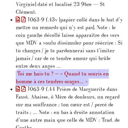
Virginie] daté et localisé 23 9bre --- St
Clément.
1063-9 f.43v [papier collé dans le but d’y
mettre un remords qui n’y est pas]. Note : le
coin gauche décollé laisse apparaître des vers
que MDV a voulu dissimuler pour réécrire : Si
tu changes / je te pardonnerai sans t’imiter
jamais / car de ce tendre amour qui brûle
entre deux anges …
Toi me hais-tu ? — « Quand tu souris en
homme à ces tendres orages… »
1063-9 f.44 Prière de Marguerite dans
Faust. Abaisse, ô Mère de douleurs, un regard
sur ma souffrance ; ton cœur est / percé de
traits ; … Note : en bas à droite annotation
d’une autre main que celle de MDV : Trad. de
Goethe.