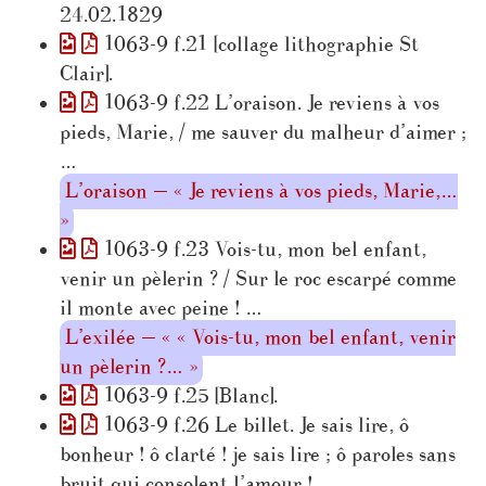
24.02.1829
1063-9 f.21 [collage lithographie St
Clair].
1063-9 f.22 L’oraison. Je reviens à vos
pieds, Marie, / me sauver du malheur d’aimer ;
…
L’oraison — « Je reviens à vos pieds, Marie,…
»
1063-9 f.23 Vois-tu, mon bel enfant,
venir un pèlerin ? / Sur le roc escarpé comme
il monte avec peine ! …
L’exilée — « « Vois-tu, mon bel enfant, venir
un pèlerin ?… »
1063-9 f.25 [Blanc].
1063-9 f.26 Le billet. Je sais lire, ô
bonheur ! ô clarté ! je sais lire ; ô paroles sans
bruit qui consolent l’amour ! …