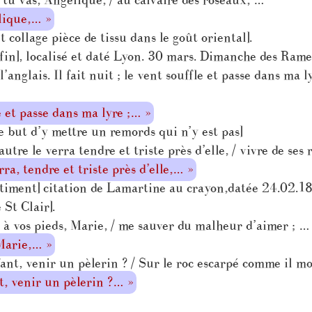
tu vas, Angélique, / au calvaire des roseaux, …
lique,… »
 collage pièce de tissu dans le goût oriental].
 fin], localisé et daté Lyon. 30 mars. Dimanche des Ram
anglais. Il fait nuit ; le vent souffle et passe dans ma l
le et passe dans ma lyre ;… »
e but d’y mettre un remords qui n’y est pas]
re le verra tendre et triste près d’elle, / vivre de ses r
a, tendre et triste près d’elle,… »
ntiment] citation de Lamartine au crayon,datée 24.02.1
St Clair].
 à vos pieds, Marie, / me sauver du malheur d’aimer ; …
 Marie,… »
nt, venir un pèlerin ? / Sur le roc escarpé comme il mo
t, venir un pèlerin ?… »