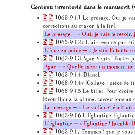
Contenu inventorié dans le manuscrit (
1063-9 f.1 Le présage. Oui je vais 
corrections au crayon à la fin].
Le présage — « Oui, je vais le revoir, j
1063-9 f.2v L’air respiré par lui 
L’âme en peine — « Je suis là toute s
1063-9 f.3 Agar. Vents ! Portez j
Agar — « Quelle mère un moment ne 
1063-9 f.4 [Blanc].
1063-9 f.4v [Collage : pièce de ti
1063-9 f.5 Le billet. Pour croire 
[Brouillon à la plume, corrections au c
Le message — « Le voilà cet écrit qu
1063-9 f.6 L’Églantine. Églantine
L’églantine — « Églantine ! humble f
1063-9 f.7 Femmes ! que je vous p