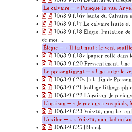
1063-9 f.16 Le calvaire. Puisque 
Le calvaire — « Puisque tu vas, Angé
1063-9 f.16v [suite du Calvaire et
1063-9 f.17 Le calvaire [suite et
1063-9 f.18 Élégie. Imitation de l’
de moi. …
Élégie — « Il fait nuit : le vent souff
1063-9 f.18v [papier collé dans l
1063-9 f.20 Pressentiment. Une aut
Le pressentiment — « Une autre le verr
1063-9 f.20v [à la fin de Presse
1063-9 f.21 [collage lithographie 
1063-9 f.22 L’oraison. Je reviens
L’oraison — « Je reviens à vos pieds,
1063-9 f.23 Vois-tu, mon bel enfa
L’exilée — « « Vois-tu, mon bel enfan
1063-9 f.25 [Blanc].