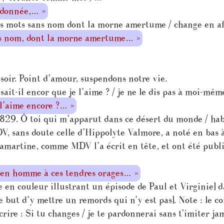
ndonnée,… »
s mots sans nom dont la morne amertume / change en af
ns nom, dont la morne amertume… »
soir. Point d’amour, suspendons notre vie.
it-il encor que je l’aime ? / je ne le dis pas à moi-mêm
 l’aime encore ?… »
29. Ô toi qui m’apparut dans ce désert du monde / habi
, sans doute celle d’Hippolyte Valmore, a noté en bas à g
martine, comme MDV l’a écrit en tête, et ont été publié
s en homme à ces tendres orages… »
en couleur illustrant un épisode de Paul et Virginie] da
 but d’y mettre un remords qui n’y est pas]. Note : le co
re : Si tu changes / je te pardonnerai sans t’imiter ja