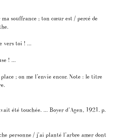
ma souffrance ; ton cœur est / percé de
the.
 vers toi ! …
use ! …
place ; on me l’envie encor. Note : le titre
e.
avait été touchée. … Boyer d’Agen, 1921. p.
he personne / j’ai planté l’arbre amer dont