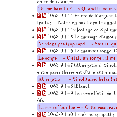
entre deux anges …
Toi me hais-tu ? — « Quand tu souri
1063-9 f.44 Prière de Marguerite 
traits ; … Note : en bas à droite anno
1063-9 f.44v [collage de 3 plumes,
1063-9 f.45 Le message d’amour. 
Ne viens pas trop tard — « Sais-tu q
1063-9 f.46 Le mauvais songe. C’é
Le songe — « C’était un songe : il me
1063-9 f.47 (Abnégation). Si solita
entre parenthèses est d’une autre mai
Abnégation — « Si solitaire, hélas ! 
1063-9 f.48 [Blanc].
1063-9 f.49 La rose effeuillée. U
66.
La rose effeuillée — « Cette rose, rav
1063-9 f.50 I seek no sympathy no