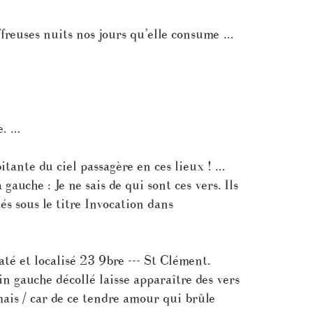
freuses nuits nos jours qu’elle consume …
e. …
tante du ciel passagère en ces lieux ! …
auche : Je ne sais de qui sont ces vers. Ils
s sous le titre Invocation dans
té et localisé 23 9bre --- St Clément.
in gauche décollé laisse apparaître des vers
mais / car de ce tendre amour qui brûle