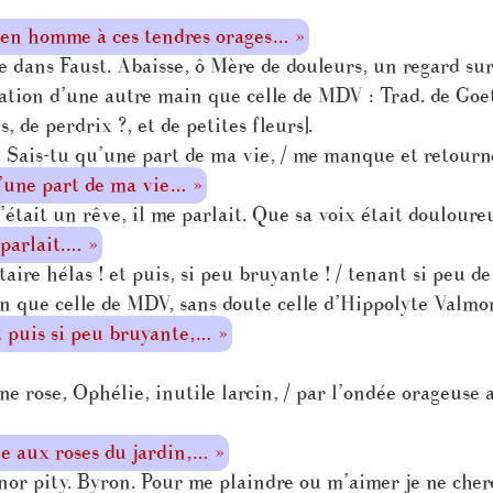
s en homme à ces tendres orages… »
dans Faust. Abaisse, ô Mère de douleurs, un regard sur 
tation d’une autre main que celle de MDV : Trad. de Goe
 de perdrix ?, et de petites fleurs].
Sais-tu qu’une part de ma vie, / me manque et retourne
u’une part de ma vie… »
tait un rêve, il me parlait. Que sa voix était douloure
 parlait.… »
ire hélas ! et puis, si peu bruyante ! / tenant si peu de 
n que celle de MDV, sans doute celle d’Hippolyte Valmor
et puis si peu bruyante,… »
ne rose, Ophélie, inutile larcin, / par l’ondée orageuse 
ie aux roses du jardin,… »
r pity. Byron. Pour me plaindre ou m’aimer je ne cherc