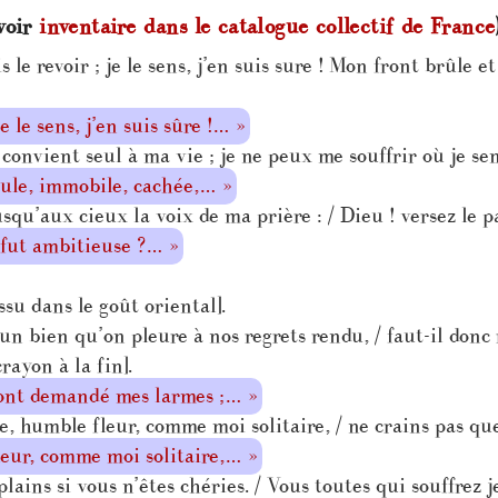
voir
inventaire dans le catalogue collectif de France
le revoir ; je le sens, j’en suis sure ! Mon front brûle e
e le sens, j’en suis sûre !… »
convient seul à ma vie ; je ne peux me souffrir où je sen
eule, immobile, cachée,… »
usqu’aux cieux la voix de ma prière : / Dieu ! versez le 
fut ambitieuse ?… »
ssu dans le goût oriental].
un bien qu’on pleure à nos regrets rendu, / faut-il donc
rayon à la fin].
’ont demandé mes larmes ;… »
, humble fleur, comme moi solitaire, / ne crains pas que
leur, comme moi solitaire,… »
lains si vous n’êtes chéries. / Vous toutes qui souffre