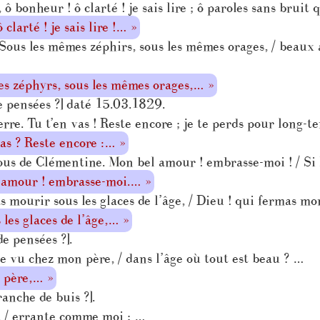
, ô bonheur ! ô clarté ! je sais lire ; ô paroles sans brui
 clarté ! je sais lire !… »
ous les mêmes zéphirs, sous les mêmes orages, / beaux 
s zéphyrs, sous les mêmes orages,… »
e pensées ?] daté 15.03.1829.
re. Tu t’en vas ! Reste encore ; je te perds pour long-t
as ? Reste encore :… »
us de Clémentine. Mon bel amour ! embrasse-moi ! / Si 
 amour ! embrasse-moi.… »
s mourir sous les glaces de l’âge, / Dieu ! qui fermas m
les glaces de l’âge,… »
e pensées ?].
 vu chez mon père, / dans l’âge où tout est beau ? …
 père,… »
anche de buis ?].
 / errante comme moi ; …