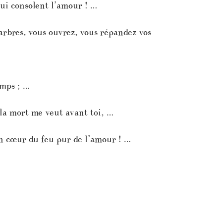
t qui consolent l’amour ! …
arbres, vous ouvrez, vous répandez vos
emps ; …
la mort me veut avant toi, …
on cœur du feu pur de l’amour ! …