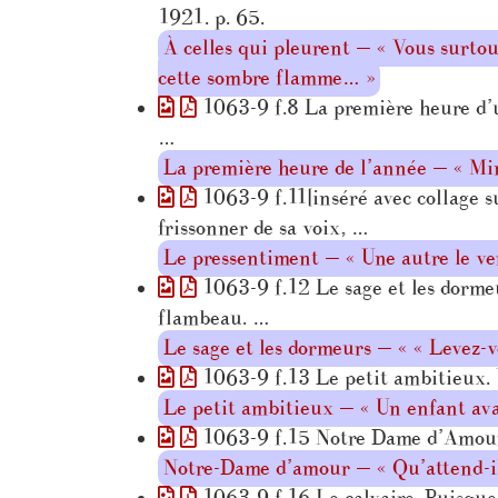
1921. p. 65.
À celles qui pleurent — « Vous surtout
cette sombre flamme… »
1063-9 f.8 La première heure d’un
…
La première heure de l’année — « Minu
1063-9 f.11[inséré avec collage su
frissonner de sa voix, …
Le pressentiment — « Une autre le verr
1063-9 f.12 Le sage et les dormeur
flambeau. …
Le sage et les dormeurs — « « Levez-v
1063-9 f.13 Le petit ambitieux. Un
Le petit ambitieux — « Un enfant avai
1063-9 f.15 Notre Dame d’Amour. 
Notre-Dame d’amour — « Qu’attend-il