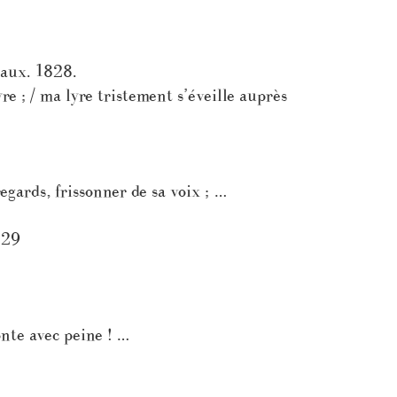
eaux. 1828.
yre ; / ma lyre tristement s’éveille auprès
egards, frissonner de sa voix ; …
829
nte avec peine ! …