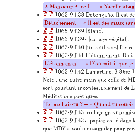
À Monsieur A. de L. — « Nacelle aba
1063-9 f.38 Debengaño. Il est de
Détachement — « Il est des maux sa
1063-9 f.39 [Blanc].
1063-9 f.39v [collage végétal].
1063-9 f.40 [un seul vers] Pas ce 
1063-9 f.41 L’étonnement. D’où sa
L’étonnement — « D’où sait-il que je
1063-9 f.42 Lamartine. 3 8bre 18
Note : une autre main que celle de MDV
sont pourtant incontestablement de La
Méditations poétiques.
Toi me hais-tu ? — « Quand tu souri
1063-9 f.43 [collage gravure mise 
1063-9 f.43v [papier collé dans le
que MDV a voulu dissimuler pour réécri