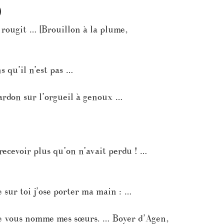
)
t rougit … [Brouillon à la plume,
s qu’il n’est pas …
pardon sur l’orgueil à genoux …
 recevoir plus qu’on n’avait perdu ! …
 sur toi j’ose porter ma main : …
z je vous nomme mes sœurs. … Boyer d’Agen,