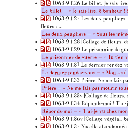
1063-9 f.26 Le billet. Je sais lire
Le billet — « Je sais lire, ô bonheur ! ô
1063-9 f.27 Les deux peupliers. S
fleurs ; …
Les deux peupliers — « Sous les même
1063-9 f.28 [Collage de fleurs, d
1063-9 f.29 Le prisonnier de guer
Le prisonnier de guerre — « Tu t’en v
1063-9 f.31 Le dernier rendez-vo
Le dernier rendez-vous — « Mon seul
1063-9 f.33 Prière. Ne me fais pa
Prière — « Ne me fais pas mourir sous 
1063-9 f.33v [Collage de fleurs, d
1063-9 f.34 Réponds-moi ! T’ai-je
Réponds-moi — « T’ai-je vu chez mon
1063-9 f.36v [Collage végétal, br
1063-9 f.37 Nacelle abandonnée,