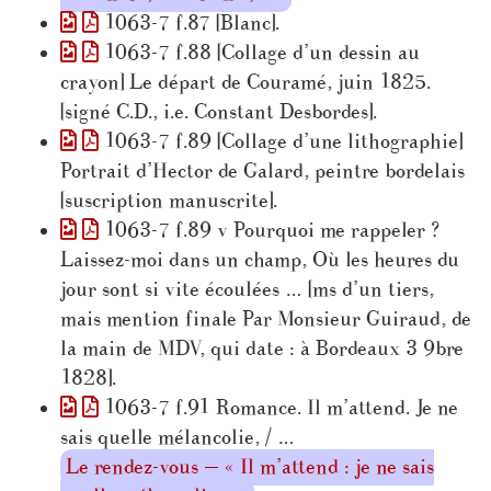
1063-7 f.87 [Blanc].
1063-7 f.88 [Collage d’un dessin au
crayon] Le départ de Couramé, juin 1825.
[signé C.D., i.e. Constant Desbordes].
1063-7 f.89 [Collage d’une lithographie]
Portrait d’Hector de Galard, peintre bordelais
[suscription manuscrite].
1063-7 f.89 v Pourquoi me rappeler ?
Laissez-moi dans un champ, Où les heures du
jour sont si vite écoulées … [ms d’un tiers,
mais mention finale Par Monsieur Guiraud, de
la main de MDV, qui date : à Bordeaux 3 9bre
1828].
1063-7 f.91 Romance. Il m’attend. Je ne
sais quelle mélancolie, / …
Le rendez-vous — « Il m’attend : je ne sais