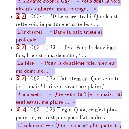
À Madame Sophie Gay — « Vous dont la voix
absente enhardit mon courage,… »
1063-7 f.20 Le secret trahi. Quelle est
cette voix importune et cruelle, / …
L’indiscret — « Dans la paix triste et
profonde… »
1063-7 f.23 La fête. Pour la douzième
fois, hier, sur ma demeure, / …
La fête — « Pour la douzième fois, hier, sur
ma demeure,… »
1063-7 f.25 L’abattement. Que veux-tu,
je l’aimais ! Lui seul savait me plaire./ …
À ma sœur — « Que veux-tu ? je l’aimais. Lui
seul savait me plaire ;… »
1063-7 f.29 Élégie. Quoi, ce n’est plus
pour lui, ce n’est plus pour l’attendre / …
L’isolement — « Quoi ! ce n’est plus pour lui,