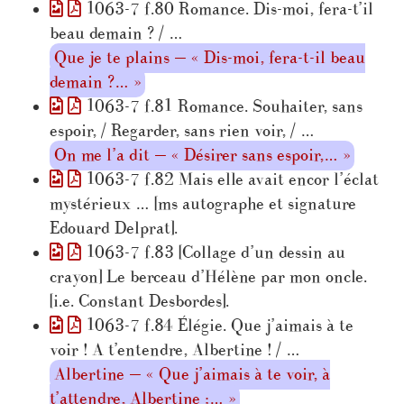
1063-7 f.80 Romance. Dis-moi, fera-t’il
beau demain ? / …
Que je te plains — « Dis-moi, fera-t-il beau
demain ?… »
1063-7 f.81 Romance. Souhaiter, sans
espoir, / Regarder, sans rien voir, / …
On me l’a dit — « Désirer sans espoir,… »
1063-7 f.82 Mais elle avait encor l’éclat
mystérieux … [ms autographe et signature
Edouard Delprat].
1063-7 f.83 [Collage d’un dessin au
crayon] Le berceau d’Hélène par mon oncle.
[i.e. Constant Desbordes].
1063-7 f.84 Élégie. Que j’aimais à te
voir ! A t’entendre, Albertine ! / …
Albertine — « Que j’aimais à te voir, à
t’attendre, Albertine ;… »