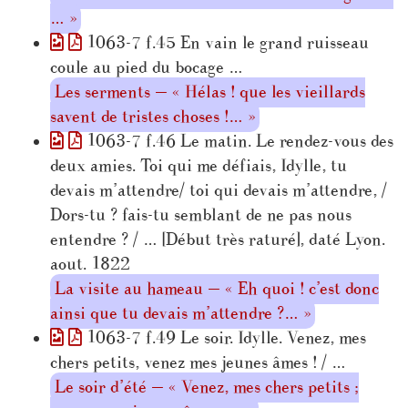
… »
1063-7 f.45 En vain le grand ruisseau
coule au pied du bocage …
Les serments — « Hélas ! que les vieillards
savent de tristes choses !… »
1063-7 f.46 Le matin. Le rendez-vous des
deux amies. Toi qui me défiais, Idylle, tu
devais m’attendre/ toi qui devais m’attendre, /
Dors-tu ? fais-tu semblant de ne pas nous
entendre ? / … [Début très raturé], daté Lyon.
aout. 1822
La visite au hameau — « Eh quoi ! c’est donc
ainsi que tu devais m’attendre ?… »
1063-7 f.49 Le soir. Idylle. Venez, mes
chers petits, venez mes jeunes âmes ! / …
Le soir d’été — « Venez, mes chers petits ;