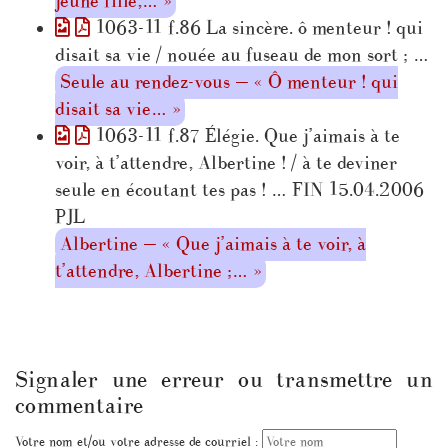
jeune fille,… »
1063-11 f.86 La sincère. ô menteur ! qui
disait sa vie / nouée au fuseau de mon sort ; …
Seule au rendez-vous — « Ô menteur ! qui
disait sa vie… »
1063-11 f.87 Élégie. Que j’aimais à te
voir, à t’attendre, Albertine ! / à te deviner
seule en écoutant tes pas ! … FIN 15.04.2006
PJL
Albertine — « Que j’aimais à te voir, à
t’attendre, Albertine ;… »
Signaler une erreur ou transmettre un
commentaire
Votre nom et/ou votre adresse de courriel :