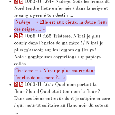
1063-11 f.64v Nadège. Sous les frimas du
Nord tendre fleur enfermée / dans la neige et
le sang a germé ton destin …
Nadège — « Elle est aux cieux, la douce fleur
des neiges ;… »
1063-11 f.65 Tristesse. N’irai-je plus
courir dans l’enclos de ma mère ! / N’irai-je
plus m’asseoir sur les tombes en fleurs ! …
Note : nombreuses corrections sur papiers
collés.
Tristesse — « N’irai-je plus courir dans
l’enclos de ma mère ?… »
1063-11 f.67v Quel nom portait la
fleur ? [ou :] Quel était ton nom la fleur ?
Dans ces biens entrevus dont je soupire encore
/ qui mourut solitaire au flanc noir du côteau
…