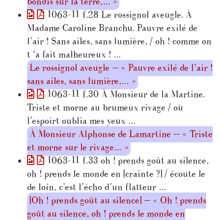
bondis sur la terre,… »
1063-11 f.28 Le rossignol aveugle. À
Madame Caroline Branchu. Pauvre exilé de
l’air ! Sans ailes, sans lumière, / oh ! comme on
t ‘a fait malheureux ! …
Le rossignol aveugle — « Pauvre exilé de l’air !
sans ailes, sans lumière,… »
1063-11 f.30 À Monsieur de la Martine.
Triste et morne au brumeux rivage / où
l’espoirt oublia mes yeux …
À Monsieur Alphonse de Lamartine — « Triste
et morne sur le rivage… »
1063-11 f.33 oh ! prends goût au silence,
oh ! prends le monde en [crainte ?] / écoute le
de loin, c’est l’écho d’un flatteur …
[Oh ! prends goût au silence] — « Oh ! prends
goût au silence, oh ! prends le monde en