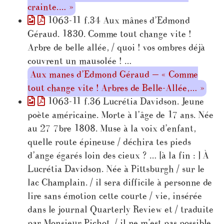
crainte.… »
1063-11 f.34 Aux mânes d’Edmond
Géraud. 1830. Comme tout change vite !
Arbre de belle allée, / quoi ! vos ombres déjà
couvrent un mausolée ! …
Aux manes d’Edmond Géraud — « Comme
tout change vite ! Arbres de Belle-Allée,… »
1063-11 f.36 Lucrétia Davidson. Jeune
poète américaine. Morte à l’âge de 17 ans. Née
au 27 7bre 1808. Muse à la voix d’enfant,
quelle route épineuse / déchira tes pieds
d’ange égarés loin des cieux ? … [à la fin : ] À
Lucrétia Davidson. Née à Pittsburgh / sur le
lac Champlain. / il sera difficile à personne de
lire sans émotion cette courte / vie, insérée
dans le journal Quarterly Review et / traduite
par Monsieur Pichot. / il ne m’est pas possible