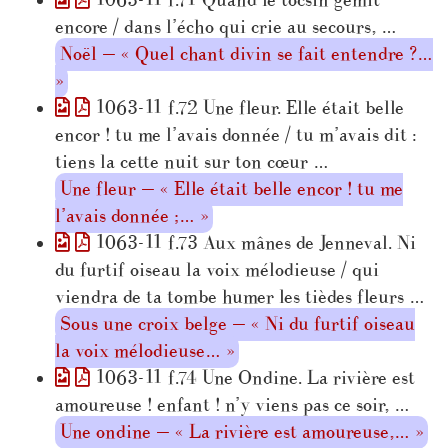
1063-11 f.71 Quand le tocsin gémit
encore / dans l’écho qui crie au secours, …
Noël — « Quel chant divin se fait entendre ?…
»
1063-11 f.72 Une fleur. Elle était belle
encor ! tu me l’avais donnée / tu m’avais dit :
tiens la cette nuit sur ton cœur …
Une fleur — « Elle était belle encor ! tu me
l’avais donnée ;… »
1063-11 f.73 Aux mânes de Jenneval. Ni
du furtif oiseau la voix mélodieuse / qui
viendra de ta tombe humer les tièdes fleurs …
Sous une croix belge — « Ni du furtif oiseau
la voix mélodieuse… »
1063-11 f.74 Une Ondine. La rivière est
amoureuse ! enfant ! n’y viens pas ce soir, …
Une ondine — « La rivière est amoureuse,… »