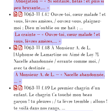
Abnégation — « Si solitaire, hélas ! et puis si
peu bruyante,… »
1063-11 f.47 Ouvre-toi, cœur malade ! et
vous, lèvres amères, / ouvrez-vous, plaignez-
moi ; Dieu m’oublie ou me hait ; …
La crainte — « Ouvre-toi, cœur malade ! et
vous, lèvres amères,… »
1063-11 f.48 À Monsieur A. de L.
[Alphonse de Lamartine ou Aimé de Loy ?].
Nacelle abandonnée / errante comme moi, /
avec ta destinée …
À Monsieur A. de L. — « Nacelle abandonnée,
… »
1063-11 f.49 Le premier chagrin d’un
enfant. Le chagrin t’a touché mon beau
garçon ! tu pleures ; / ta lèvre tremble ; allons !
te voilà dans nos rangs, …